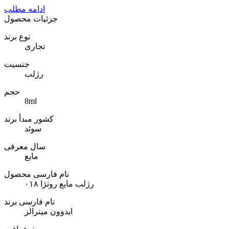
ادامه مطلب
جزئیات محصول
نوع برند
تجاری
جنسیت
رژلب
حجم
8ml
کشور مبدأ برند
سوئد
سال معرفی
مایع
نام فارسی محصول
رژلب مایع رونژا ۰۱۸
نام فارسی برند
ایدوون مینرالز