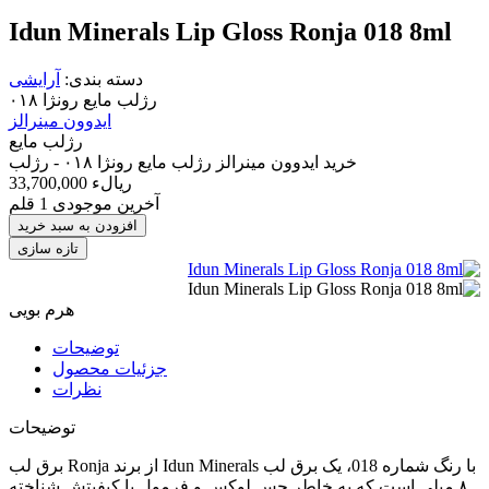
Idun Minerals Lip Gloss Ronja 018 8ml
دسته بندی:
آرایشی
رژلب مایع رونژا ۰۱۸
ایدوون مینرالز
رژلب
مایع
خرید ایدوون مینرالز رژلب مایع رونژا ۰۱۸ - رژلب
33,700,000 ریالء
آخرین موجودی
1 قلم
افزودن به سبد خرید
هرم بویی
توضیحات
جزئیات محصول
نظرات
توضیحات
برق لب Ronja از برند Idun Minerals با رنگ شماره 018، یک برق لب
۸ میلی است که به خاطر حس لوکس و فرمول با کیفیتش شناخته