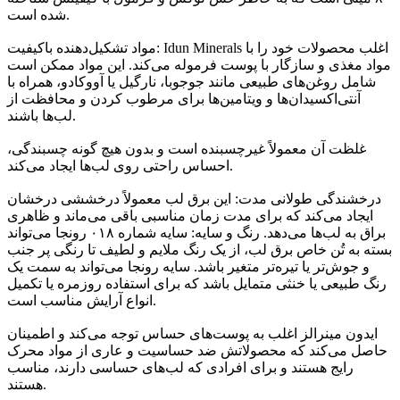
شده است.
مواد تشکیل‌دهنده باکیفیت: Idun Minerals اغلب محصولات خود را با
مواد مغذی و سازگار با پوست فرموله می‌کند. این مواد ممکن است
شامل روغن‌های طبیعی مانند جوجوبا، نارگیل یا آووکادو، همراه با
آنتی‌اکسیدان‌ها و ویتامین‌ها برای مرطوب کردن و محافظت از
لب‌ها باشند.
غلظت آن معمولاً غیرچسبنده است و بدون هیچ گونه چسبندگی،
احساس راحتی روی لب‌ها ایجاد می‌کند.
درخشندگی طولانی مدت: این برق لب معمولاً درخششی درخشان
ایجاد می‌کند که برای مدت زمان مناسبی باقی می‌ماند و ظاهری
براق به لب‌ها می‌دهد. رنگ و سایه: سایه شماره ۰۱۸ رونجا می‌تواند
بسته به تُن خاص برق لب، از یک رنگ ملایم و لطیف تا رنگی پر جنب
و جوش‌تر یا تیره‌تر متغیر باشد. سایه رونجا می‌تواند به سمت یک
رنگ طبیعی یا خنثی متمایل باشد که برای استفاده روزمره یا تکمیل
انواع آرایش مناسب است.
ایدون مینرالز اغلب به پوست‌های حساس توجه می‌کند و اطمینان
حاصل می‌کند که محصولاتش ضد حساسیت و عاری از مواد محرک
رایج هستند و برای افرادی که لب‌های حساسی دارند، مناسب
هستند.