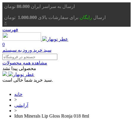
تومان
ارسال به سراسر ایران
80.000
ارسال
رایگان
برای سفارشات بالای
1.000.000
تومان
×
فهرست
0
سبد خرید
ورود به سیستم
مشاهده همه محصولات
محصولی پیدا نشد
سبد خرید شما خالی است.
خانه
>
آرایشی
>
Idun Minerals Lip Gloss Ronja 018 8ml