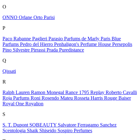
O
ONNO
Orlane
Orto Parisi
P
Paco Rabanne
Paglieri
Parasio
Parfums de Marly
Paris Blue
Parfums
Pedro del Hierro
Penhaligon's
Perfume House
Persepolis
Pino Silvestre
Pirrassi
Prada
Puredistance
Q
Qissati
R
Ralph Lauren
Ramon Monegal
Rance 1795
Replay
Roberto Cavalli
Roja Parfums
Roni
Rosendo Mateu
Rosseta Harris
Rouge Baiser
Royal One
Royalion
S
S. T. Dupont
SOBEAUTY
Salvatore Ferragamo
Sanchez
Scentologia
Shaik
Shiseido
Sospiro Perfumes