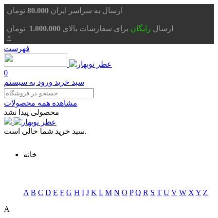
تومان
ارسال به سراسر ایران
80.000
ارسال
رایگان
برای سفارشات بالای
1.000.000
تومان
×
فهرست
0
سبد خرید
ورود به سیستم
مشاهده همه محصولات
محصولی پیدا نشد
سبد خرید شما خالی است.
خانه
A
B
C
D
E
F
G
H
I
J
K
L
M
N
O
P
Q
R
S
T
U
V
W
X
Y
Z
A