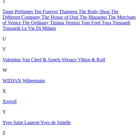
T
Tauer Perfumes
Ten Forever
Thameen
The Body Shop
The
Different Company
The House of Oud
The Mazarino
The Merchant
of Venice
The Ordinary
Tiziana Terenzi
Tom Ford
Tous
Trussardi
Trussardi Le Vie Di Milano
U
V
Valentino
Van Cleef & Arpels
Versace
Viktor & Rolf
W
WIDIAN
Wilgermain
X
Xerjoff
Y
Yves Saint Laurent
Yves de Sistelle
Z