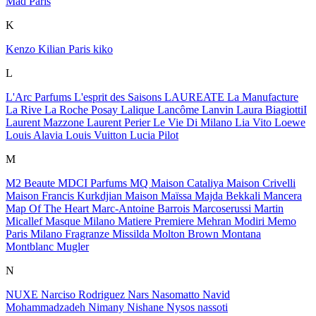
Mad Paris
K
Kenzo
Kilian Paris
kiko
L
L'Arc Parfums
L'esprit des Saisons
LAUREATE
La Manufacture
La Rive
La Roche Posay
Lalique
Lancôme
Lanvin
Laura BiagiottiI
Laurent Mazzone
Laurent Perier
Le Vie Di Milano
Lia Vito
Loewe
Louis Alavia
Louis Vuitton
Lucia Pilot
M
M2 Beaute
MDCI Parfums
MQ
Maison Cataliya
Maison Crivelli
Maison Francis Kurkdjian
Maison Maïssa
Majda Bekkali
Mancera
Map Of The Heart
Marc-Antoine Barrois
Marcoserussi
Martin
Micallef
Masque Milano
Matiere Premiere
Mehran Modiri
Memo
Paris
Milano Fragranze
Missilda
Molton Brown
Montana
Montblanc
Mugler
N
NUXE
Narciso Rodriguez
Nars
Nasomatto
Navid
Mohammadzadeh
Nimany
Nishane
Nysos
nassoti