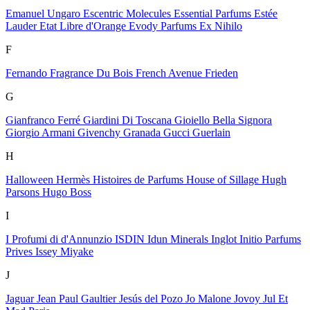
Emanuel Ungaro
Escentric Molecules
Essential Parfums
Estée
Lauder
Etat Libre d'Orange
Evody Parfums
Ex Nihilo
F
Fernando
Fragrance Du Bois
French Avenue
Frieden
G
Gianfranco Ferré
Giardini Di Toscana
Gioiello Bella Signora
Giorgio Armani
Givenchy
Granada
Gucci
Guerlain
H
Halloween
Hermès
Histoires de Parfums
House of Sillage
Hugh
Parsons
Hugo Boss
I
I Profumi di d'Annunzio
ISDIN
Idun Minerals
Inglot
Initio Parfums
Prives
Issey Miyake
J
Jaguar
Jean Paul Gaultier
Jesús del Pozo
Jo Malone
Jovoy
Jul Et