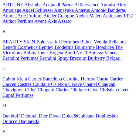
ARTLINE
Absinthe
Acqua di Parma
Affinessence
Agonist
Akro
Amouage
Angel Schlesser
Annayake
Anteros
Antonio Banderas
Aramis
Arte Profumi
Atelier Cologne
Atelier Materi
Atkinsons 1977
Author Perfume
Avene
Axis
Azzaro
B
BEAUTY SKIN
Baldessarini Perfumes
Balma Venitia
Bellatous
Benefit Cosmetics
Bentley
Bioderma
Blumarine
Boadicea The
Victorious
Bobby Jones
Bogeta
Bond No. 9
Bottega Veneta
Brandini Perfumes
Brandini Spray
Brecourt
Burberry
Bvlgari
C
Calvin Klein
Carner Barcelona
Carolina Herrera
Caron
Cartier
Carven
Castres
Caudalie
Celebon
Cerave
Chanel
Chaugan
Chevignon
Chloé
Chopard
Clarins
Clinique
Clive Christian
Creed
Cupid Perfumes
D
Davidoff
Deborah
Dior
Divan
Dolce&Gabbana
Doubleshot
Doucce
Dsquared2
E