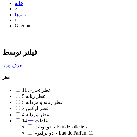
خانه
>
برندها
>
Guerlain
فیلتر توسط
حذف همه
عطر
عطر تجاری
11
عطر زنانه
5
عطر زنانه و مردانه
5
عطر لوکس
3
عطر مردانه
4
غلظت
+
−
14
2
ادو تویلت - Eau de toilette
11
ادو پرفیوم - Eau de Parfum