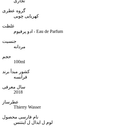
تجاری
گروه عطری
کهربایی چوبی
غلظت
ادو پرفیوم - Eau de Parfum
جنسیت
مردانه
حجم
100ml
کشور مبدأ برند
فرانسه
سال معرفی
2018
عطرساز
Thierry Wasser
نام فارسی محصول
لوم ل ایدال ل اینتنس