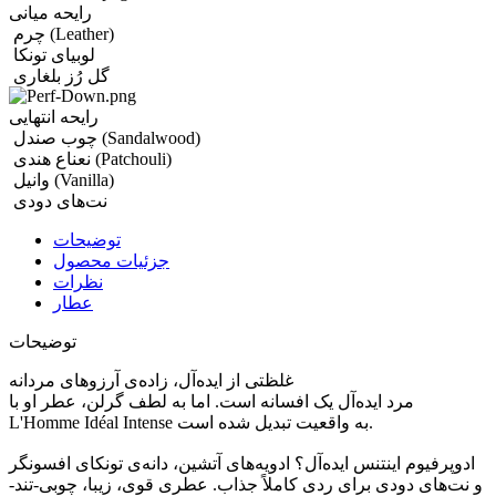
رایحه میانی
(Leather)
چرم
لوبیای تونکا
گل رُز بلغاری
رایحه انتهایی
(Sandalwood)
چوب صندل
(Patchouli)
نعناع هندی
(Vanilla)
وانیل
نت‌های دودی
توضیحات
جزئیات محصول
نظرات
عطار
توضیحات
غلظتی از ایده‌آل، زاده‌ی آرزوهای مردانه
مرد ایده‌آل یک افسانه است. اما به لطف گرلن، عطر او با
L'Homme Idéal Intense به واقعیت تبدیل شده است.
ادوپرفیوم اینتنس ایده‌آل؟ ادویه‌های آتشین، دانه‌ی تونکای افسونگر
و نت‌های دودی برای ردی کاملاً جذاب. عطری قوی، زیبا، چوبی-تند-